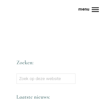
menu
Toggl
Zoeken:
Zoek
op
deze
website
Laatste nieuws: