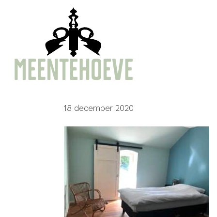
Door
Meentehoeve
naar
de
hoofd
inhoud
18 december 2020