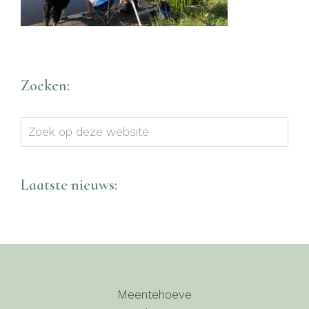
Zoeken:
Zoek
op
deze
website
Laatste nieuws:
Meentehoeve