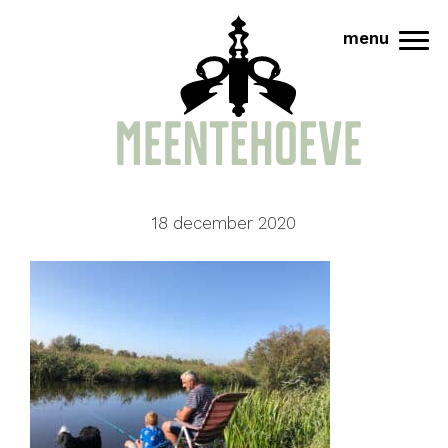
Door
Meentehoeve
menu
naar
Tog
de
hoofd
inhoud
18 december 2020