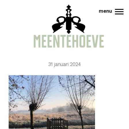
Door
Meentehoeve
menu
naar
Tog
de
hoofd
inhoud
31 januari 2024