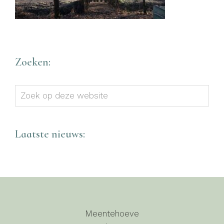
Zoeken:
Zoek
op
deze
website
Laatste nieuws:
Meentehoeve