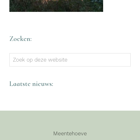
Zoeken:
Zoek
op
deze
website
Laatste nieuws:
Meentehoeve