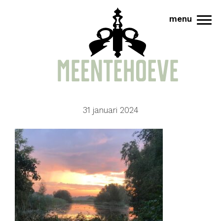
Door
Meentehoeve
menu
naar
Tog
de
hoofd
inhoud
31 januari 2024