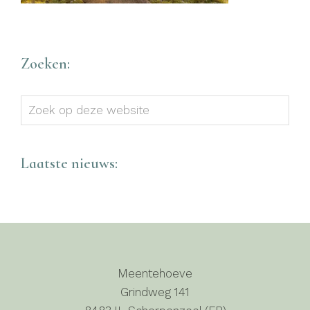
Zoeken:
Zoek
op
deze
website
Laatste nieuws:
Meentehoeve
Grindweg 141