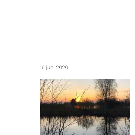
Door
Meentehoeve
naar
de
hoofd
inhoud
16 juni 2020