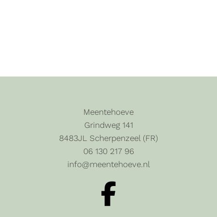
Meentehoeve
Grindweg 141
8483JL Scherpenzeel (FR)
06 130 217 96
info@meentehoeve.nl