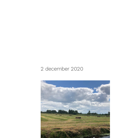
Door
Meentehoeve
naar
de
hoofd
inhoud
2 december 2020