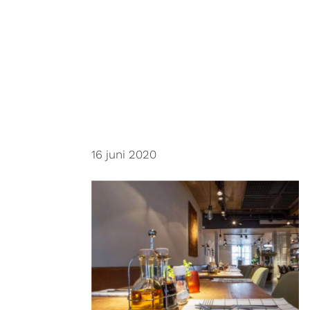
Door
Meentehoeve
naar
de
hoofd
inhoud
16 juni 2020